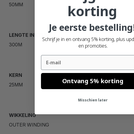
50MM
korting
Je eerste bestelling
LENGTE INKTLINT
Schrijf je in en ontvang 5% korting, plus up
300M
en promoties.
Email
KERN
Ontvang 5% korting
25MM
Misschien later
WIKKELING
OUTER WINDING