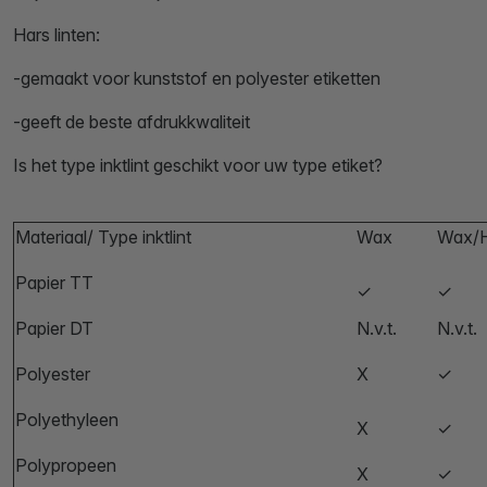
Hars linten:
-gemaakt voor kunststof en polyester etiketten
-geeft de beste afdrukkwaliteit
Is het type inktlint geschikt voor uw type etiket?
Materiaal/ Type inktlint
Wax
Wax/H
Papier TT
✓
✓
Papier DT
N.v.t.
N.v.t.
Polyester
X
✓
Polyethyleen
X
✓
Polypropeen
X
✓