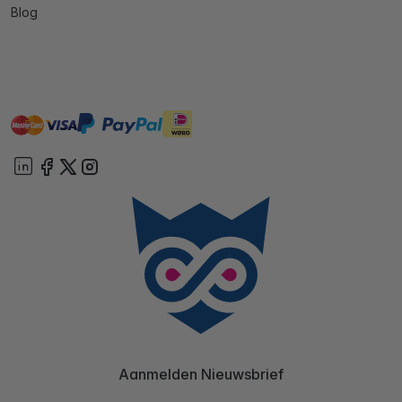
Blog
master
visa
ideal
paypal
On account
Aanmelden Nieuwsbrief