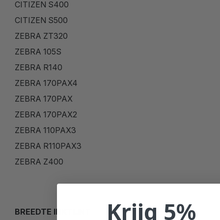
CITIZEN S400
CITIZEN S500
ZEBRA ZT320
ZEBRA 105S
ZEBRA R140
ZEBRA 170PAX4
ZEBRA 170PAX
ZEBRA 170PAX2
ZEBRA 110PAX3
ZEBRA R110PAX3
ZEBRA Z400
Krijg 5%
BREEDTE INKTLINT