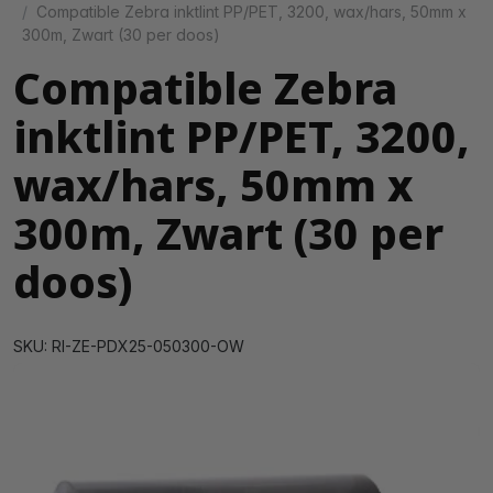
Compatible Zebra inktlint PP/PET, 3200, wax/hars, 50mm x
300m, Zwart (30 per doos)
Compatible Zebra
inktlint PP/PET, 3200,
wax/hars, 50mm x
300m, Zwart (30 per
doos)
SKU: RI-ZE-PDX25-050300-OW