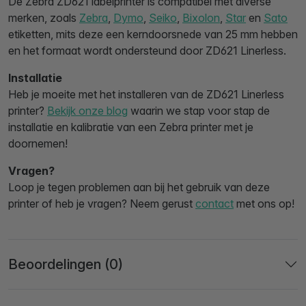
De Zebra ZD621 labelprinter is compatibel met diverse
merken, zoals
Zebra
,
Dymo
,
Seiko
,
Bixolon
,
Star
en
Sato
etiketten, mits deze een kerndoorsnede van 25 mm hebben
en het formaat wordt ondersteund door ZD621 Linerless.
Installatie
Heb je moeite met het installeren van de ZD621 Linerless
printer?
Bekijk onze blog
waarin we stap voor stap de
installatie en kalibratie van een Zebra printer met je
doornemen!
Vragen?
Loop je tegen problemen aan bij het gebruik van deze
printer of heb je vragen? Neem gerust
contact
met ons op!
Beoordelingen (0)