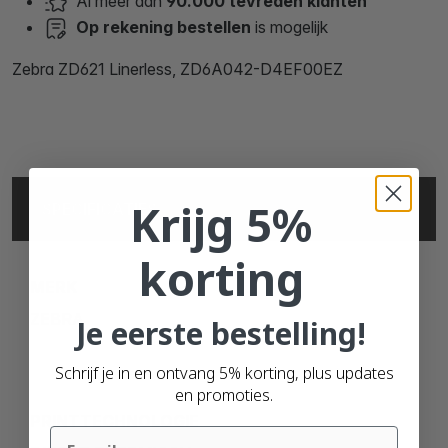
Al meer dan
90.000 tevreden klanten
Op rekening bestellen
is mogelijk
Zebra ZD621 Linerless, ZD6A042-D4EF00EZ
Krijg 5%
SPECIFICATIES
korting
MERK
ZEBRA
Je eerste bestelling!
Schrijf je in en ontvang 5% korting, plus updates
en promoties.
PRINTTECHNOLOGIE
Email