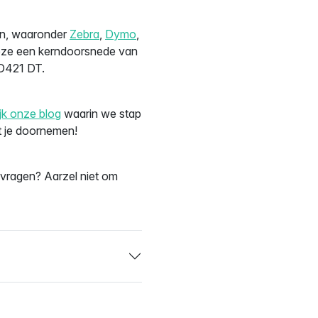
ken, waaronder
Zebra
,
Dymo
,
eze een kerndoorsnede van
D421 DT.
jk onze blog
waarin we stap
et je doornemen!
e vragen? Aarzel niet om