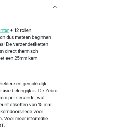
inter
+ 12 rollen
 kan dus meteen beginnen
jes! De verzendetiketten
 direct thermisch
met een 25mm kern.
 heldere en gemakkelijk
cisie belangrijk is. De Zebra
 mm per seconde, wat
eunt etiketten van 15 mm
te kerndoorsnede voor
m. Voor meer informatie
DT.