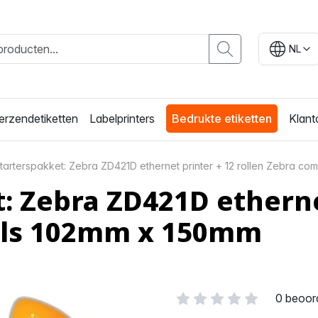
NL
erzendetiketten
Labelprinters
Bedrukte etiketten
Klant
tarterspakket: Zebra ZD421D ethernet printer + 12 rollen Zebra co
: Zebra ZD421D ethernet
els 102mm x 150mm
0 beoor