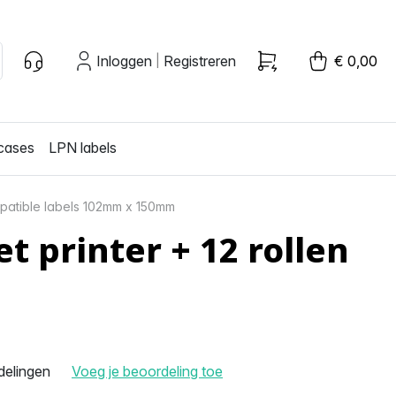
Inloggen
Registreren
€ 0,00
|
cases
LPN labels
mpatible labels 102mm x 150mm
 printer + 12 rollen
delingen
Voeg je beoordeling toe