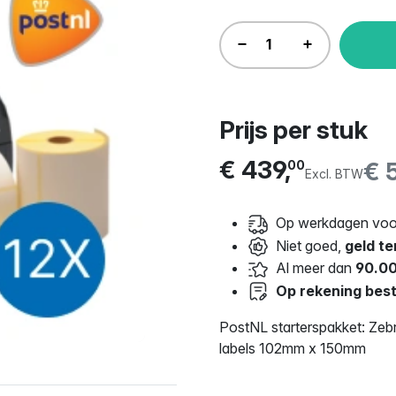
Prijs per stuk
€ 439,
€ 
00
Excl. BTW
Op werkdagen voor
Niet goed,
geld te
Al meer dan
90.00
Op rekening best
PostNL starterspakket: Zebr
labels 102mm x 150mm