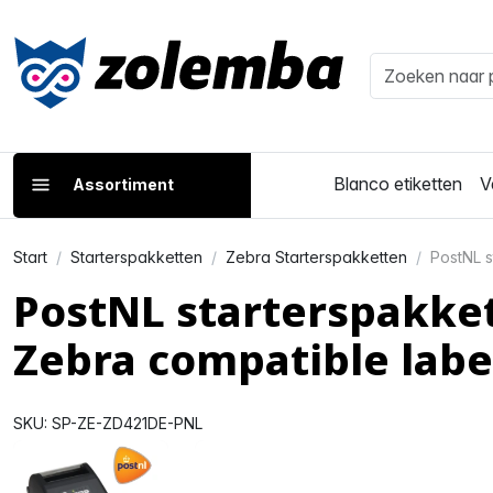
Blanco etiketten
V
Assortiment
Start
Starterspakketten
Zebra Starterspakketten
PostNL s
PostNL starterspakket
Zebra compatible lab
SKU: SP-ZE-ZD421DE-PNL