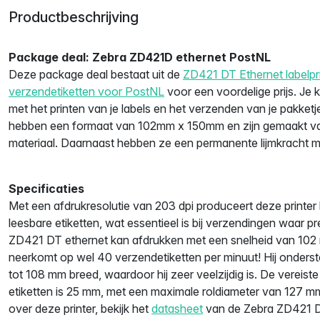
Productbeschrijving
Package deal: Zebra ZD421D ethernet PostNL
Deze package deal bestaat uit de
ZD421 DT Ethernet labelpr
verzendetiketten voor PostNL
voor een voordelige prijs. Je
met het printen van je labels en het verzenden van je pakket
hebben een formaat van 102mm x 150mm en zijn gemaakt van
materiaal. Daarnaast hebben ze een permanente lijmkracht 
Specificaties
Met een afdrukresolutie van 203 dpi produceert deze printer
leesbare etiketten, wat essentieel is bij verzendingen waar pre
ZD421 DT ethernet kan afdrukken met een snelheid van 102
neerkomt op wel 40 verzendetiketten per minuut! Hij onderst
tot 108 mm breed, waardoor hij zeer veelzijdig is. De vereis
etiketten is 25 mm, met een maximale roldiameter van 127 m
over deze printer, bekijk het
datasheet
van de Zebra ZD421 