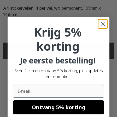
A4 stickervellen, 4 per vel, wit, permanent, 105mm x
148mm
Krijg 5%
korting
SPECIFICATIES
Je eerste bestelling!
Schrijf je in en ontvang 5% korting, plus updates
MERK
en promoties.
BLANK
Email
Ontvang 5% korting
AANTAL PER VEL
4