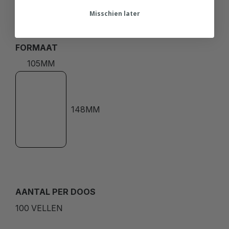
Misschien later
FORMAAT
105MM
148MM
AANTAL PER DOOS
100 VELLEN