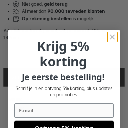
Niet goed,
geld terug
Al meer dan
90.000 tevreden klanten
Op rekening bestellen
is mogelijk
A4 stickervellen, 4 per vel, wit, permanent, 105mm x
148mm
Krijg 5%
korting
Je eerste bestelling!
SPECIFICATIES
Schrijf je in en ontvang 5% korting, plus updates
en promoties.
MERK
Email
BLANK