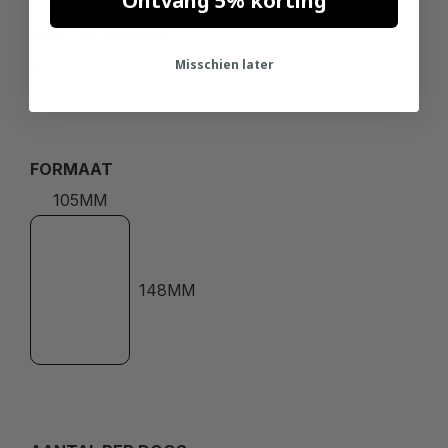
Ontvang 5% korting
AANTAL PER VEL
Misschien later
4
FORMAAT
105MM
148MM