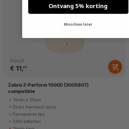
Ontvang 5% korting
Misschien later
Vanaf
€ 11,
61
Zebra Z-Perform 1000D (3005807)
compatible
76mm x 51mm
Direct thermisch (eco)
Permanente lijm
3.100 etiketten
76mm kern