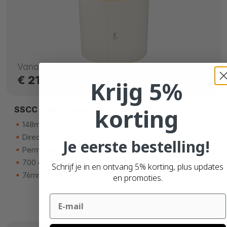
Vanaf
€ 21,
52
Krijg 5%
korting
SSCC Zebra compatible labels
148mm x 210mm
Direct thermisch (top)
Je eerste bestelling!
Permanente lijm
700 etiketten
Schrijf je in en ontvang 5% korting, plus updates
76mm kern
en promoties.
Email