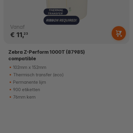
Vanaf
€ 11,
23
Zebra Z-Perform 1000T (87985)
compatible
102mm x 152mm
Thermisch transfer (eco)
Permanente lijm
900 etiketten
76mm kern