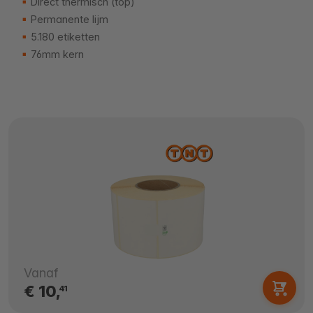
Direct thermisch (top)
Permanente lijm
5.180 etiketten
76mm kern
Vanaf
€ 10,
41