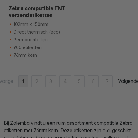
Zebra compatible TNT
verzendetiketten
102mm x 150mm
Direct thermisch (eco)
Permanente lijm
900 etiketten
76mm kern
Vorige
Volgend
1
2
3
4
5
6
7
Bij Zolemba vindt u een ruim assortiment compatible Zebra
etiketten met 76mm kern. Deze etiketten zijn o.a. geschikt
voor Zebra mid-range en industriële printers, welke u ook