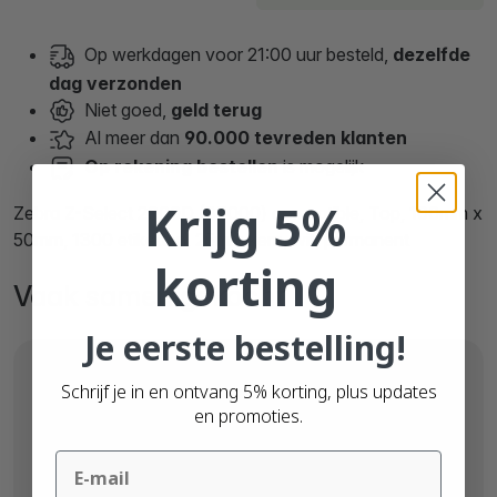
Op werkdagen voor 21:00 uur besteld,
dezelfde
dag verzonden
Niet goed,
geld terug
Al meer dan
90.000 tevreden klanten
Op rekening bestellen
is mogelijk
Krijg 5%
Zebra Z-Select 2000D (87000) compatible, Top, 100mm x
50mm, 1300 etiketten, 25mm kern, wit, permanent
korting
Vaak samen gekocht
Je eerste bestelling!
Schrijf je in en ontvang 5% korting, plus updates
en promoties.
Email