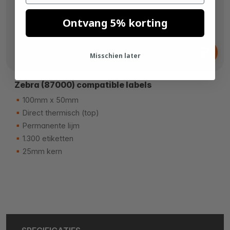
Ontvang 5% korting
Vanaf
€ 10,
67
Misschien later
Zebra (87000) compatible labels
100mm x 50mm
Direct thermisch (top)
Permanente lijm
1.300 etiketten
25mm kern